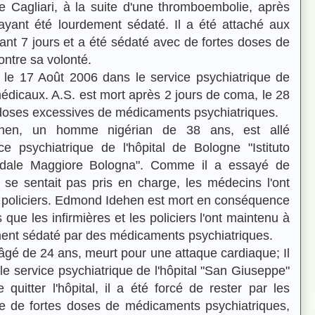
 de Cagliari, à la suite d'une thromboembolie, après
 ayant été lourdement sédaté. Il a été attaché aux
ant 7 jours et a été sédaté avec de fortes doses de
ntre sa volonté.
 le 17 Août 2006 dans le service psychiatrique de
icaux. A.S. est mort après 2 jours de coma, le 28
doses excessives de médicaments psychiatriques.
en, un homme nigérian de 38 ans, est allé
e psychiatrique de l'hôpital de Bologne "Istituto
pedale Maggiore Bologna". Comme il a essayé de
 ne se sentait pas pris en charge, les médecins l'ont
es policiers. Edmond Idehen est mort en conséquence
que les infirmières et les policiers l'ont maintenu à
ement sédaté par des médicaments psychiatriques.
âgé de 24 ans, meurt pour une attaque cardiaque; Il
le service psychiatrique de l'hôpital "San Giuseppe"
e quitter l'hôpital, il a été forcé de rester par les
e de fortes doses de médicaments psychiatriques,