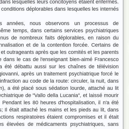
s dans lesquelles leurs concitoyens étaient enfermés.
s conditions déplorables dans lesquelles les internés
urs années, nous observons un processus de
n même temps, dans certains services psychiatriques
rvenus de nombreux faits déplorables, en raison du
ionnalisation et de la contention forcée. Certains de
et outrageants après que les comités et les parents
 dans le cas de l'enseignant bien-aimé Francesco
a été débattu aussi sur les chaînes de télévision
iovanni, après un traitement psychiatrique forcé le
nfraction au code de la route: circuler, la nuit, dans
n), a été placé sous sédation lourde, attaché au lit
ychiatrique de "Vallo della Lucania", et laissé mourir
Pendant les 80 heures d'hospitalisation, il n'a été
; Il était attaché les mains et les pieds au lit, dans
ctions respiratoires étaient compromises et il était
es élevées de médicaments psychiatriques, sans