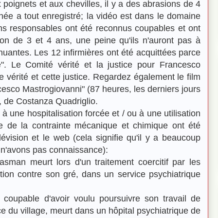
 poignets et aux chevilles, il y a des abrasions de 4
e a tout enregistré; la vidéo est dans le domaine
ns responsables ont été reconnus coupables et ont
n de 3 et 4 ans, une peine qu'ils n'auront pas à
énuantes. Les 12 infirmières ont été acquittées parce
e". Le Comité vérité et la justice pour Francesco
vérité et cette justice. Regardez également le film
ancesco Mastrogiovanni" (87 heures, les derniers jours
 de Costanza Quadriglio.
 à une hospitalisation forcée et / ou à une utilisation
e de la contrainte mécanique et chimique ont été
lévision et le web (cela signifie qu'il y a beaucoup
s n'avons pas connaissance):
sman meurt lors d'un traitement coercitif par les
ation contre son gré, dans un service psychiatrique
coupable d'avoir voulu poursuivre son travail de
 du village, meurt dans un hôpital psychiatrique de