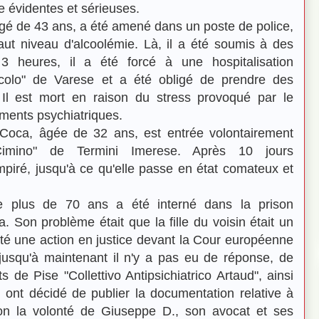
le évidentes et sérieuses.
gé de 43 ans, a été amené dans un poste de police,
haut niveau d'alcoolémie. Là, il a été soumis à des
3 heures, il a été forcé à une hospitalisation
Circolo" de Varese et a été obligé de prendre des
 Il est mort en raison du stress provoqué par le
ments psychiatriques.
Coca, âgée de 32 ans, est entrée volontairement
 Cimino" de Termini Imerese. Après 10 jours
empiré, jusqu'à ce qu'elle passe en état comateux et
plus de 70 ans a été interné dans la prison
. Son problème était que la fille du voisin était un
nté une action en justice devant la Cour européenne
jusqu'à maintenant il n'y a pas eu de réponse, de
s de Pise "Collettivo Antipsichiatrico Artaud", ainsi
, ont décidé de publier la documentation relative à
elon la volonté de Giuseppe D., son avocat et ses