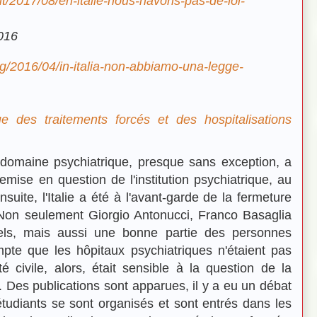
.it/2017/08/en-italie-nous-navons-pas-de-loi-
016
rg/2016/04/in-italia-non-abbiamo-una-legge-
e des traitements forcés et des hospitalisations
le domaine psychiatrique, presque sans exception, a
mise en question de l'institution psychiatrique, au
uite, l'Italie a été à l'avant-garde de la fermeture
 Non seulement Giorgio Antonucci, Franco Basaglia
els, mais aussi une bonne partie des personnes
pte que les hôpitaux psychiatriques n'étaient pas
é civile, alors, était sensible à la question de la
e. Des publications sont apparues, il y a eu un débat
s étudiants se sont organisés et sont entrés dans les