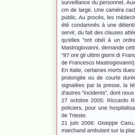
surveillance du personnel. Aux
cm de large. Une caméra caché
public. Au procès, les médeci
été condamnés à une détentio
servir, du fait des clauses att
qu'elles "ont obéi à un ordr
Mastrogiovanni, demande cette 
"87 ore gli ultimi giorni di Fr
de Francesco Mastrogiovanni),
En Italie, certaines morts dues
prolongée ou de courte duré
signalées par la presse, la té
d'autres "incidents", dont nou
27 octobre 2005: Riccardo Ra
policiers, pour une hospitalis
de Trieste.
21 juin 2006: Giseppe Casu, 
marchand ambulant sur la place