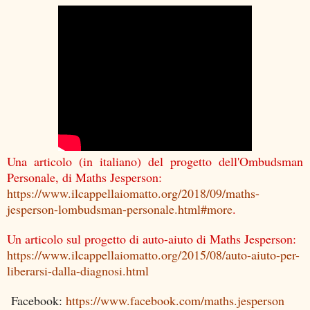
Una articolo (in italiano) del progetto dell'Ombudsman
Personale, di Maths Jesperson:
https://www.ilcappellaiomatto.org/2018/09/maths-
jesperson-lombudsman-personale.html#more
.
Un articolo sul progetto di auto-aiuto di Maths Jesperson:
https://www.ilcappellaiomatto.org/2015/08/auto-aiuto-per-
liberarsi-dalla-diagnosi.html
Facebook:
https://www.facebook.com/maths.jesperson