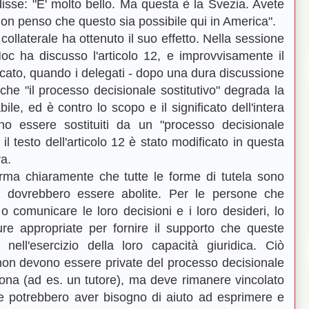
isse: "E' molto bello. Ma questa è la Svezia. Avete
Non penso che questo sia possibile qui in America".
ollaterale ha ottenuto il suo effetto. Nella sessione
c ha discusso l'articolo 12, e improvvisamente il
icato, quando i delegati - dopo una dura discussione
 che "il processo decisionale sostitutivo" degrada la
ile, ed è contro lo scopo e il significato dell'intera
o essere sostituiti da un "processo decisionale
l testo dell'articolo 12 è stato modificato in questa
a.
rma chiaramente che tutte le forme di tutela sono
e dovrebbero essere abolite. Per le persone che
o comunicare le loro decisioni e i loro desideri, lo
re appropriate per fornire il supporto che queste
nell'esercizio della loro capacità giuridica. Ciò
non devono essere private del processo decisionale
ona (ad es. un tutore), ma deve rimanere vincolato
se potrebbero aver bisogno di aiuto ad esprimere e