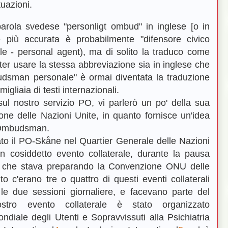
tuazioni.
 parola svedese "personligt ombud" in inglese [o in
ne più accurata è probabilmente "difensore civico
e - personal agent), ma di solito la traduco come
r usare la stessa abbreviazione sia in inglese che
dsman personale" è ormai diventata la traduzione
igliaia di testi internazionali.
sul nostro servizio PO, vi parlerò un po' della sua
e delle Nazioni Unite, in quanto fornisce un'idea
l Ombudsman.
o il PO-Skåne nel Quartier Generale delle Nazioni
 cosiddetto evento collaterale, durante la pausa
 che stava preparando la Convenzione ONU delle
to c'erano tre o quattro di questi eventi collaterali
le due sessioni giornaliere, e facevano parte del
ostro evento collaterale è stato organizzato
diale degli Utenti e Sopravvissuti alla Psichiatria