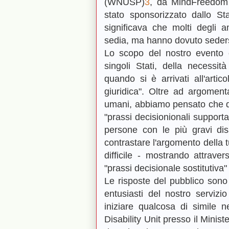
(WNUSP)
3
, da MindFreedom 
stato sponsorizzato dallo St
significava che molti degli
sedia, ma hanno dovuto sedersi
Lo scopo del nostro evento co
singoli Stati, della necessi
quando si è arrivati all'artic
giuridica". Oltre ad argoment
umani, abbiamo pensato che d
"prassi decisionionali support
persone con le più gravi disa
contrastare l'argomento della 
difficile - mostrando attrave
"prassi decisionale sostitutiva
Le risposte del pubblico sono 
entusiasti del nostro servi
iniziare qualcosa di simile n
Disability Unit presso il Minis