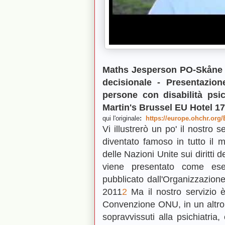
Maths Jesperson PO-Skåne -
decisionale - Presentazio
persone con disabilità psic
Martin's Brussel EU Hotel 17
qui l'originale
:
https://europe.ohchr.or
Vi illustrerò un po' il nostro 
diventato famoso in tutto il 
delle Nazioni Unite sui diritti 
viene presentato come esem
pubblicato dall'Organizzazion
2011
2
Ma il nostro servizio è 
Convenzione ONU, in un altro c
sopravvissuti alla psichiatri