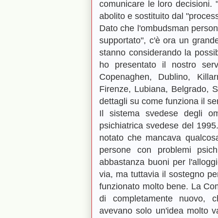
comunicare le loro decisioni. 
abolito e sostituito dal "proce
Dato che l'ombudsman persona
supportato", c'è ora un grand
stanno considerando la possibil
ho presentato il nostro ser
Copenaghen, Dublino, Killar
Firenze, Lubiana, Belgrado, S
dettagli su come funziona il se
Il sistema svedese degli om
psichiatrica svedese del 1995
notato che mancava qualcosa 
persone con problemi psich
abbastanza buoni per l'alloggi
via, ma tuttavia il sostegno pe
funzionato molto bene. La Com
di completamente nuovo, c
avevano solo un'idea molto 