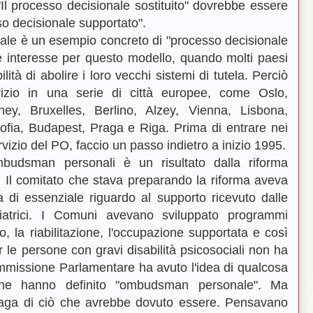
"Il processo decisionale sostituito" dovrebbe essere
sso decisionale supportato".
le è un esempio concreto di "processo decisionale
e interesse per questo modello, quando molti paesi
ità di abolire i loro vecchi sistemi di tutela. Perciò
vizio in una serie di città europee, come Oslo,
ney, Bruxelles, Berlino, Alzey, Vienna, Lisbona,
ofia, Budapest, Praga e Riga. Prima di entrare nei
rvizio del PO, faccio un passo indietro a inizio 1995.
budsman personali è un risultato dalla riforma
. Il comitato che stava preparando la riforma aveva
di essenziale riguardo al supporto ricevuto dalle
iatrici. I Comuni avevano sviluppato programmi
o, la riabilitazione, l'occupazione supportata e così
r le persone con gravi disabilità psicosociali non ha
missione Parlamentare ha avuto l'idea di qualcosa
he hanno definito "ombudsman personale". Ma
vaga di ciò che avrebbe dovuto essere. Pensavano