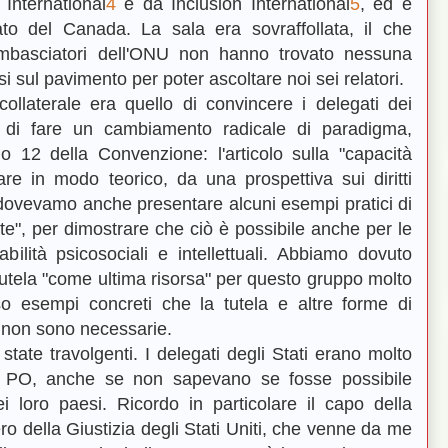
International
4
e da Inclusion International
5
, ed è
ato del Canada. La sala era sovraffollata, il che
 ambasciatori dell'ONU non hanno trovato nessuna
 sul pavimento per poter ascoltare noi sei relatori.
llaterale era quello di convincere i delegati dei
tà di fare un cambiamento radicale di paradigma,
olo 12 della Convenzione: l'articolo sulla "capacità
are in modo teorico, da una prospettiva sui diritti
ovevamo anche presentare alcuni esempi pratici di
ate", per dimostrare che ciò è possibile anche per le
bilità psicosociali e intellettuali. Abbiamo dovuto
tutela "come ultima risorsa" per questo gruppo molto
rso esempi concreti che la tutela e altre forme di
" non sono necessarie.
state travolgenti. I delegati degli Stati erano molto
zio PO, anche se non sapevano se fosse possibile
ei loro paesi. Ricordo in particolare il capo della
tero della Giustizia degli Stati Uniti, che venne da me