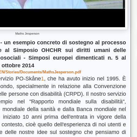
Maths Jesperson
 un esempio concreto di sostegno al processo
ne al Simposio OHCHR sui diritti umani delle
osociali - Simposi europei dimenticati n. 5 al
 ottobre 2014
g/EN/Stories/Documents/MathsJesperson.pdf
servizio PO-Skåne
1
, che ha avuto inizio nel 1995. È
mondo, specialmente in relazione alla Convenzione
delle persone con disabilità (CRPD). Il nostro servizio
pio nel "Rapporto mondiale sulla disabilità",
e mondiale della sanità e dalla Banca mondiale nel
iniziato 10 anni prima dell'entrata in vigore della
ontesto, cioè quello dell'esperienza di noi utenti e
a, e delle nostre idee sul sostegno che pensiamo di