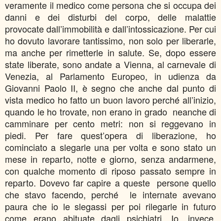
veramente il medico come persona che si occupa dei
danni e dei disturbi del corpo, delle malattie
provocate dall’immobilità e dall’intossicazione. Per cui
ho dovuto lavorare tantissimo, non solo per liberarle,
ma anche per rimetterle in salute. Se, dopo essere
state liberate, sono andate a Vienna, al carnevale di
Venezia, al Parlamento Europeo, in udienza da
Giovanni Paolo II, è segno che anche dal punto di
vista medico ho fatto un buon lavoro perché all’inizio,
quando le ho trovate, non erano in grado neanche di
camminare per cento metri: non si reggevano in
piedi. Per fare quest’opera di liberazione, ho
cominciato a slegarle una per volta e sono stato un
mese in reparto, notte e giorno, senza andarmene,
con qualche momento di riposo passato sempre in
reparto. Dovevo far capire a queste persone quello
che stavo facendo, perché le internate avevano
paura che io le slegassi per poi rilegarle in futuro
come erano abituate dagli psichiatri. Io, invece,