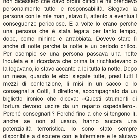
non dicessero che davo ordini difficili e mi prendevo
personalmente tutte le responsabilità. Slegavo la
persona con le mie mani, stavo lì, attento a eventuali
conseguenze pericolose. E a volte lo erano perché
una persona che è stata legata per tanto tempo,
dopo, come minimo è arrabbiata. Dovevo stare lì
anche di notte perché la notte è un periodo critico.
Per esempio se una persona passava una notte
inquieta e si ricordava che prima la rinchiudevano o
la legavano, io stavo accanto a lei tutta la notte. Dopo
un mese, quando le ebbi slegate tutte, presi tutti i
mezzi di contenzione, li misi in un sacco e lo
consegnai a Cotti, il direttore, accompagnato da un
biglietto ironico che diceva: «Questi strumenti di
tortura devono uscire da un reparto ospedaliero».
Perché consegnarli? Perché fino a che si tengono lì,
anche se non si usano, hanno ancora una
potenzialità terroristica. Io sono stato sempre
disponibile a discutere con le infermiere e le aiutavo