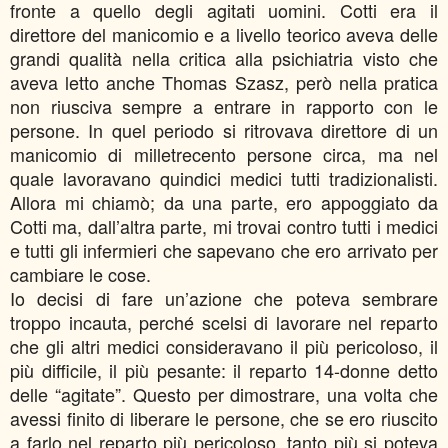
fronte a quello degli agitati uomini. Cotti era il
direttore del manicomio e a livello teorico aveva delle
grandi qualità nella critica alla psichiatria visto che
aveva letto anche Thomas Szasz, però nella pratica
non riusciva sempre a entrare in rapporto con le
persone. In quel periodo si ritrovava direttore di un
manicomio di milletrecento persone circa, ma nel
quale lavoravano quindici medici tutti tradizionalisti.
Allora mi chiamò; da una parte, ero appoggiato da
Cotti ma, dall’altra parte, mi trovai contro tutti i medici
e tutti gli infermieri che sapevano che ero arrivato per
cambiare le cose.
Io decisi di fare un’azione che poteva sembrare
troppo incauta, perché scelsi di lavorare nel reparto
che gli altri medici consideravano il più pericoloso, il
più difficile, il più pesante: il reparto 14-donne detto
delle “agitate”. Questo per dimostrare, una volta che
avessi finito di liberare le persone, che se ero riuscito
a farlo nel reparto più pericoloso, tanto più si poteva