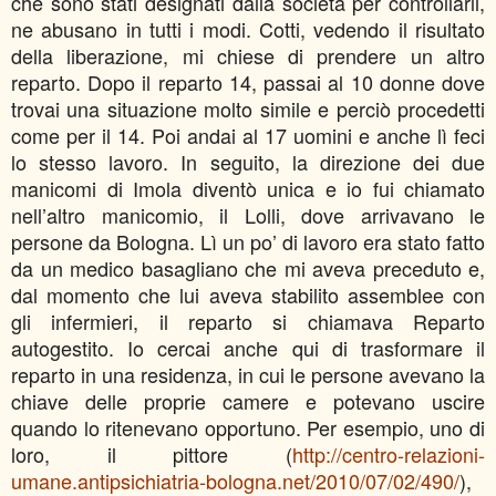
che sono stati designati dalla società per controllarli,
ne abusano in tutti i modi. Cotti, vedendo il risultato
della liberazione, mi chiese di prendere un altro
reparto. Dopo il reparto 14, passai al 10 donne dove
trovai una situazione molto simile e perciò procedetti
come per il 14. Poi andai al 17 uomini e anche lì feci
lo stesso lavoro. In seguito, la direzione dei due
manicomi di Imola diventò unica e io fui chiamato
nell’altro manicomio, il Lolli, dove arrivavano le
persone da Bologna. Lì un po’ di lavoro era stato fatto
da un medico basagliano che mi aveva preceduto e,
dal momento che lui aveva stabilito assemblee con
gli infermieri, il reparto si chiamava Reparto
autogestito. Io cercai anche qui di trasformare il
reparto in una residenza, in cui le persone avevano la
chiave delle proprie camere e potevano uscire
quando lo ritenevano opportuno. Per esempio, uno di
loro, il pittore (
http://centro-relazioni-
umane.antipsichiatria-bologna.net/2010/07/02/490/
),