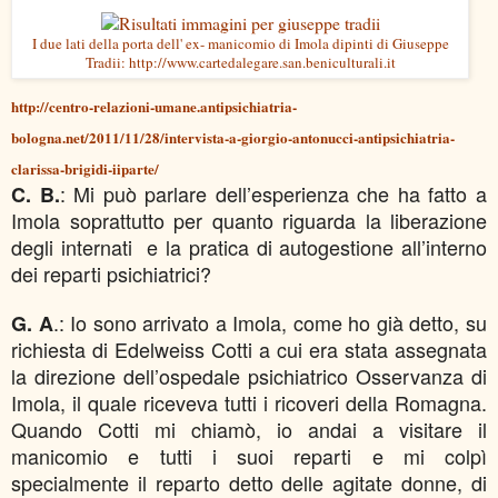
I due lati della porta dell' ex- manicomio di Imola dipinti di Giuseppe
Tradii: http://www.cartedalegare.san.beniculturali.it
http://centro-relazioni-umane.antipsichiatria-
bologna.net/2011/11/28/intervista-a-giorgio-antonucci-antipsichiatria-
clarissa-brigidi-iiparte/
: Mi può parlare dell’esperienza che ha fatto a
C. B.
Imola soprattutto per quanto riguarda la liberazione
degli internati e la pratica di autogestione all’interno
dei reparti psichiatrici?
.: Io sono arrivato a Imola, come ho già detto, su
G. A
richiesta di Edelweiss Cotti a cui era stata assegnata
la direzione dell’ospedale psichiatrico Osservanza di
Imola, il quale riceveva tutti i ricoveri della Romagna.
Quando Cotti mi chiamò, io andai a visitare il
manicomio e tutti i suoi reparti e mi colpì
specialmente il reparto detto delle agitate donne, di