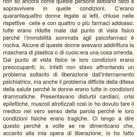
non so ancora come queste persone abbiano fatto a
sopravvivere in quelle condizioni. C’erano
quarantaquattro donne legate ai letti, chiuse nelle
rispettive celle e con quattro o più farmaci addosso:
tutte erano ridotte male dal punto di vista fisico
perché l’immobilità sommata agli psicofarmaci è
nociva. Alcune di queste donne avevano addirittura la
maschera di plastica o di cuoio:era una cosa orrenda.
Dal punto di vista fisico le loro condizioni erano
preoccupanti; io, infatti non stavo affrontando un
problema soltanto di liberazione dall’internamento
psichiatrico, ma anche il problema difficile della difesa
della salute perché le donne erano tutte in condizioni
drammatiche. Presentavano disturbi cardiaci, crisi
epilettiche, muscoli atrofizzati così io ho dovuto fare il
medico nel vero senso della parola perché le loro
condizioni fisiche erano tragiche. Ci tengo a dire
questo perché a volte se ne dimenticano che,
accanto alla mia opera di liberazione, io ho fatto