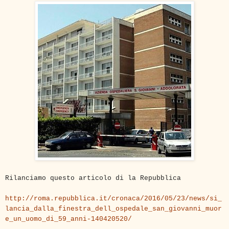
Rilanciamo questo articolo di la Repubblica
http://roma.repubblica.it/cronaca/2016/05/23/news/si_
lancia_dalla_finestra_dell_ospedale_san_giovanni_muor
e_un_uomo_di_59_anni-140420520/