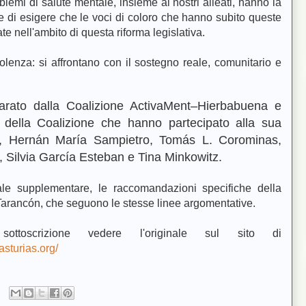
blemi di salute mentale, insieme ai nostri alleati, hanno la
e e di esigere che le voci di coloro che hanno subito queste
ate nell'ambito di questa riforma legislativa.
iolenza: si affrontano con il sostegno reale, comunitario e
arato dalla Coalizione ActivaMent–Hierbabuena e
 della Coalizione che hanno partecipato alla sua
z, Hernán María Sampietro, Tomás L. Corominas,
n, Silvia García Esteban e Tina Minkowitz.
ale supplementare, le raccomandazioni specifiche della
 Tarancón, che seguono le stesse linee argomentative.
ttoscrizione vedere l'originale sul sito di
asturias.org/