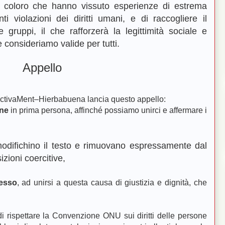
i coloro che hanno vissuto esperienze di estrema
i violazioni dei diritti umani, e di raccogliere il
 e g
ruppi, il che rafforzerà la legittimità
sociale e
e consideriamo valide per tutti.
Appello
ActivaMent–Hierbabuena lancia questo appello:
ne
in prima persona, affinché possiamo unirci e affermare i
modifichino il testo e rimuovano espressamente dal
izioni coercitive,
lesso
, ad unirsi a questa causa di giustizia e dignità, che
di rispettare la Convenzione ONU sui diritti delle persone