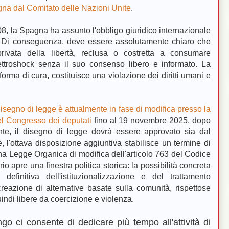
gna dal Comit
ato delle Nazioni Unite
.
8, la Spagna ha assunto l'obbligo giuridico internazionale
e. Di conseguenza, deve essere assolutamente chiaro che
vata della libertà, reclusa o costretta a consumare
ettroshock senza il suo consenso libero e informato. La
forma di cura, costituisce una violazione dei diritti umani e
 disegno di legge è attualmente in fase di modifica presso la
del Congresso dei deputati
fino al 19 novembre 2025, dopo
te, il disegno di legge dovrà essere approvato sia dal
 l'ottava disposizione aggiuntiva stabilisce un termine di
na Legge Organica di modifica dell'articolo 763 del Codice
o apre una finestra politica storica: la possibilità concreta
definitiva dell'istituzionalizzazione e del trattamento
reazione di alternative basate sulla comunità, rispettose
uindi libere da coercizione e violenza.
o ci consente di dedicare più tempo all'attività di