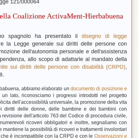
legge 121/000064
 della Coalizione ActivaMent-Hierbabuena
rno spagnolo ha presentato il
disegno di legge
re la Legge generale sui diritti delle persone con
omozione dell'autonomia personale e dell'assistenza
dipendenza, allo scopo di adattarle al mandato della
te sui diritti delle persone con disabilità (CRPD)
,
8.
rbabuena, abbiamo elaborato un
documento di posizione e
 un lato, riconosciamo i progressi introdotti nel progetto
icita dell'accessibilità universale, la promozione della vita
ei diritti delle donne, delle bambine e dei bambini con
a revisione dell'articolo 763 del Codice di procedura civile,
numerevoli ricoveri obbligatori e inoltre, segnaliamo con
mantiene la possibilità di ricoveri e trattamenti involontari
il che è incompatibile con la CRPD e con le
Osservazioni e