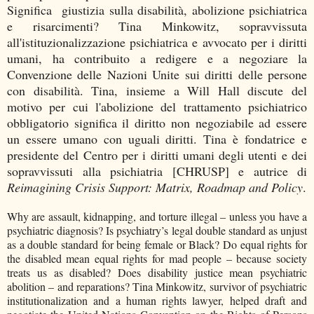
Significa giustizia sulla disabilità, abolizione psichiatrica
e risarcimenti? Tina Minkowitz, sopravvissuta
all'istituzionalizzazione psichiatrica e avvocato per i diritti
umani, ha contribuito a redigere e a negoziare la
Convenzione delle Nazioni Unite sui diritti delle persone
con disabilità. Tina, insieme a Will Hall discute del
motivo per cui l'abolizione del trattamento psichiatrico
obbligatorio significa il diritto non negoziabile ad essere
un essere umano con uguali diritti. Tina è fondatrice e
presidente del Centro per i diritti umani degli utenti e dei
sopravvissuti alla psichiatria [CHRUSP] e autrice di
Reimagining Crisis Support: Matrix, Roadmap and Policy
.
Why are assault, kidnapping, and torture illegal – unless you have a
psychiatric diagnosis? Is psychiatry’s legal double standard as unjust
as a double standard for being female or Black? Do equal rights for
the disabled mean equal rights for mad people – because society
treats us as disabled? Does disability justice mean psychiatric
abolition – and reparations? Tina Minkowitz, survivor of psychiatric
institutionalization and a human rights lawyer, helped draft and