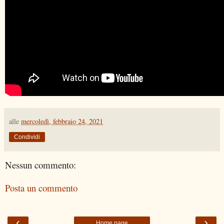
alle
mercoledì, febbraio 24, 2021
Condividi
Nessun commento:
Posta un commento
‹
›
Home page