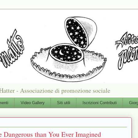
Hatter - Associazione di promozione sociale
enti
Video Gallery
Siti utili
Iscrizioni Contributi
Gior
e Dangerous than You Ever Imagined