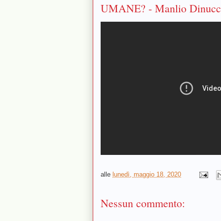
UMANE? - Manlio Dinucc
alle
lunedì, maggio 18, 2020
Nessun commento: