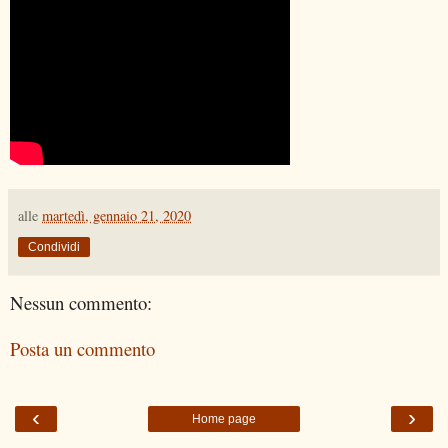
alle
martedì, gennaio 21, 2020
Condividi
Nessun commento:
Posta un commento
‹
›
Home page