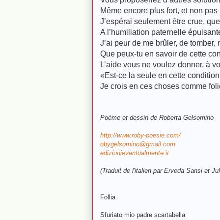
Même encore plus fort, et non pas
J’espérai seulement être crue, quel
A l’humiliation paternelle épuisant
J’ai peur de me brûler, de tomber,
Que peux-tu en savoir de cette con
L’aide vous ne voulez donner, à vo
«Est-ce la seule en cette conditio
Je crois en ces choses comme foli
Poème et dessin de Roberta Gelsomino
http://www.roby-poesie.com/
obygelsomino@gmail.com
edizionieventualmente.it
(Traduit de l'italien par Erveda Sansi et Ju
Follia
Sfuriato mio padre scartabella