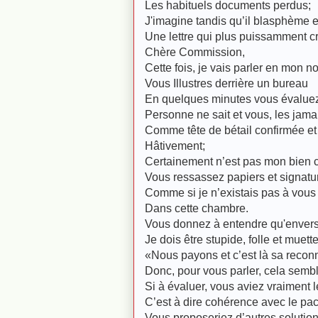
Les habituels documents perdus;
J'imagine tandis qu’il blasphème 
Une lettre qui plus puissamment cr
Chère Commission,
Cette fois, je vais parler en mon n
Vous Illustres derrière un bureau
En quelques minutes vous évaluez 
Personne ne sait et vous, les jam
Comme tête de bétail confirmée e
Hâtivement;
Certainement n’est pas mon bien 
Vous ressassez papiers et signat
Comme si je n’existais pas à vous p
Dans cette chambre.
Vous donnez à entendre qu'envers
Je dois être stupide, folle et muette
«Nous payons et c’est là s
a recon
Donc, pour vous parler, cela sem
Si à évaluer, vous aviez vraiment l
C’est à dire cohérence avec le pa
Vous proposeriez d’autres solutio