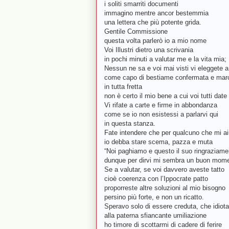
i soliti smarriti documenti
immagino mentre ancor bestemmia
una lettera che più potente grida.
Gentile Commissione
questa volta parlerò io a mio nome
Voi Illustri dietro una scrivania
in pochi minuti a valutar me e la vita mia;
Nessun ne sa e voi mai visti vi eleggete 
come capo di bestiame confermata e marc
in tutta fretta
non è certo il mio bene a cui voi tutti date 
Vi rifate a carte e firme in abbondanza
come se io non esistessi a parlarvi qui
in questa stanza.
Fate intendere che per qualcuno che mi ai
io debba stare scema, pazza e muta
“Noi paghiamo e questo il suo ringraziame
dunque per dirvi mi sembra un buon mome
Se a valutar, se voi davvero aveste tatto
cioè coerenza con l’Ippocrate patto
proporreste altre soluzioni al mio bisogno
persino più forte, e non un ricatto.
Speravo solo di essere creduta, che idiota
alla paterna sfiancante umiliazione
ho timore di scottarmi di cadere di ferire