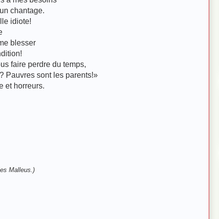
 un chantage.
le idiote!
e
 me blesser
dition!
us faire perdre du temps
,
n? Pauvres sont les parents!»
e et horreurs.
les Malleus.)