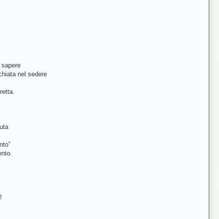
a sapere
hiata nel sedere
retta.
uta
nto”
nto.
!