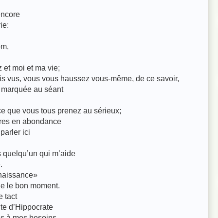
encore
ie:
om,
et moi et ma vie;
ais vus, vous vous haussez vous-même, de ce savoir,
t marquée a
u séant
ce que vous tous p
renez au sérieux;
ures en abondance
arler ici
 quelqu’un qui m’aide
.
naissance»
ble le bon moment.
e tact
cte d’Hippocrate
ns à mes besoins