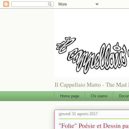
Il Cappellaio Matto - The Mad 
Home page
Chi siamo
Docum
giovedì 31 agosto 2017
"Folie" Poésie et Dessin p