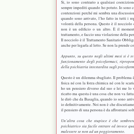
Si, io sono contrario a qualsiasi coercizio
sempre impediti quando ho potuto. Io sono con
contenzioni perché mi sembra una discussion
quando sono arrivato, l’ho fatto in tutti i r
volontà della persona. Questo è il nocciolo d
non è un edificio o un altro. È il momen
trattamento, e faccio una violazione della per
Il nocciolo è il Trattamento Sanitario Obbli
anche per legarla al letto. Se non la prende co
Appunto, su questo negli ultimi mesi si è s
funzionamento degli psicofarmaci, ripropon
della psichiatria intestardita sugli psicofarm
Questo è un dilemma sbagliato. Il problema è c
fisica né con la forza chimica né con le scaric
ho un pensiero diverso dal suo e lei me lo 
ricatto ma questa è una cosa che non va fatta
le dirò che da Basaglia, quando io sono arriva
io definitivamente. Noi non è che discutiamo 
il pensiero di una persona è da affrontarsi so
Un’altra cosa che stupisce è che sembrere
psichiatrico sia facile entrare ed invece qu
malessere se non ad un peggioramento.