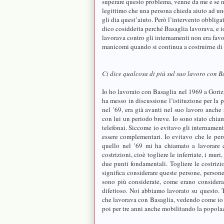
superare questo problema, venne da me e se ne 
legittimo che una persona chieda aiuto ad uno 
gli dia quest’aiuto. Però l’intervento obbliga
dico cosiddetta perché Basaglia lavorava, e io
lavorava contro gli internamenti non era favor
manicomi quando si continua a costruirne di
Ci dice qualcosa di più sul suo lavoro con B
Io ho lavorato con Basaglia nel 1969 a Goriz
ha messo in discussione l’istituzione per l
nel ’69, era già avanti nel suo lavoro anche
con lui un periodo breve. Io sono stato chiam
telefonai. Siccome io evitavo gli internamenti
essere complementari. Io evitavo che le perso
quello nel ’69 mi ha chiamato a lavorare c
costrizioni, cioè togliere le inferriate, i muri
due punti fondamentali. Togliere le costrizio
significa considerare queste persone, person
sono più considerate, come erano considerat
difettoso. Noi abbiamo lavorato su questo. Tr
che lavorava con Basaglia, vedendo come io s
poi per tre anni anche mobilitando la popola