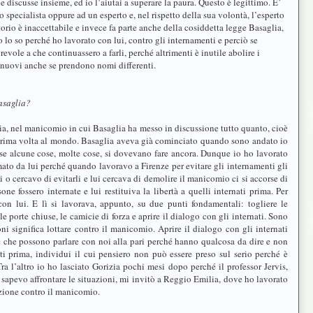
discusse insieme, ed io l’aiutai a superare la paura. Questo è legittimo. E’
specialista oppure ad un esperto e, nel rispetto della sua volontà, l’esperto
torio è inaccettabile e invece fa parte anche della cosiddetta legge Basaglia,
 lo so perché ho lavorato con lui, contro gli internamenti e perciò se
evole a che continuassero a farli, perché altrimenti è inutile abolire i
 nuovi anche se prendono nomi differenti.
asaglia?
ia, nel manicomio in cui Basaglia ha messo in discussione tutto quanto, cioè
a prima volta al mondo. Basaglia aveva già cominciato quando sono andato io
 se alcune cose, molte cose, si dovevano fare ancora. Dunque io ho lavorato
ato da lui perché quando lavoravo a Firenze per evitare gli internamenti gli
 o cercavo di evitarli e lui cercava di demolire il manicomio ci si accorse di
ne fossero internate e lui restituiva la libertà a quelli internati prima. Per
on lui. E lì si lavorava, appunto, su due punti fondamentali: togliere le
, le porte chiuse, le camicie di forza e aprire il dialogo con gli internati. Sono
ni significa lottare contro il manicomio. Aprire il dialogo con gli internati
e che possono parlare con noi alla pari perché hanno qualcosa da dire e non
i prima, individui il cui pensiero non può essere preso sul serio perché è
a l’altro io ho lasciato Gorizia pochi mesi dopo perché il professor Jervis,
apevo affrontare le situazioni, mi invitò a Reggio Emilia, dove ho lavorato
zione contro il manicomio.