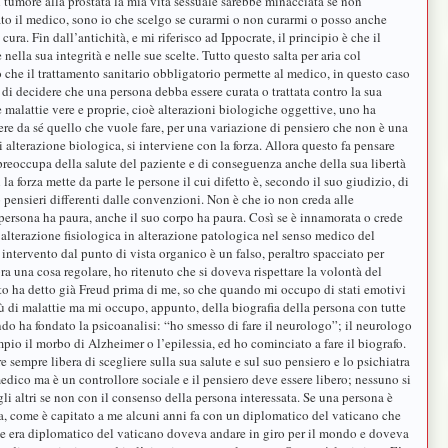
tumore alla prostata la mia vita sessuale sarebbe minacciata se non
tato il medico, sono io che scelgo se curarmi o non curarmi o posso anche
ura. Fin dall’antichità, e mi riferisco ad Ippocrate, il principio è che il
 nella sua integrità e nelle sue scelte. Tutto questo salta per aria col
 che il trattamento sanitario obbligatorio permette al medico, in questo caso
 di decidere che una persona debba essere curata o trattata contro la sua
 malattie vere e proprie, cioè alterazioni biologiche oggettive, uno ha
liere da sé quello che vuole fare, per una variazione di pensiero che non è una
alterazione biologica, si interviene con la forza. Allora questo fa pensare
preoccupa della salute del paziente e di conseguenza anche della sua libertà
a forza mette da parte le persone il cui difetto è, secondo il suo giudizio, di
 pensieri differenti dalle convenzioni. Non è che io non creda alle
 persona ha paura, anche il suo corpo ha paura. Così se è innamorata o crede
’alterazione fisiologica in alterazione patologica nel senso medico del
intervento dal punto di vista organico è un falso, peraltro spacciato per
ra una cosa regolare, ho ritenuto che si doveva rispettare la volontà del
o ha detto già Freud prima di me, so che quando mi occupo di stati emotivi
ù di malattie ma mi occupo, appunto, della biografia della persona con tutte
do ha fondato la psicoanalisi: “ho smesso di fare il neurologo”; il neurologo
mpio il morbo di Alzheimer o l’epilessia, ed ho cominciato a fare il biografo.
 sempre libera di scegliere sulla sua salute e sul suo pensiero e lo psichiatra
edico ma è un controllore sociale e il pensiero deve essere libero; nessuno si
gli altri se non con il consenso della persona interessata. Se una persona è
a, come è capitato a me alcuni anni fa con un diplomatico del vaticano che
e era diplomatico del vaticano doveva andare in giro per il mondo e doveva