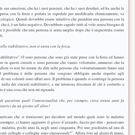
e sue emozioni, che ha i suoi pensieri, che ha i suoi desideri, ed ha anche le
presa con la forza e portata in ospedale per modificarla chimicamente, va
cologico. Quindi dovrebbe essere intuitivo che prendere una persona con la
o che è, è un fatto negativo. Dovrebbero capirlo tutti al volo senza bisogno di
e è possibile che una persona si senta meglio dopo che è sequestrata contro
ti.
uello riabilitativo, non si entra con la forza.
riabilitativo”. O sono persone che sono già state prese con la forza ed hanno
are in questi circuiti o sono persone che vanno volontarie, ammesso che la
i. Allora io non ho niente da dire sulle persone che volontariamente fanno una
Il problema è delle persone che vengono obbligate anche rispetto agli
 di sua volontà sono affari suoi. Il problema è quando si costringe la persona
ulla dei circuiti riabilitativi, a me interessa discutere di chi è costretto a
tto è una cosa che non mi riguarda
i questioni quali l’omosessualità che, per esempio, circa trenta anni fa
atrici da un giorno all’altro?
americani che si riuniscono per decidere nel mondo quali sono le malattie
 esempio, ci hanno aggiunto il gioco d’azzardo, faccio per dire - pensavano
malattia, pochi anni fa, negli anni cinquanta. Poi uno psichiatra ad una di
ostri colleghi e colleghe sono omosessuali?”. Allora loro ad alzata di mano,