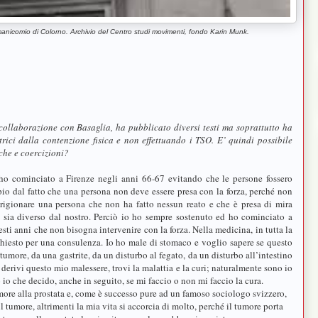
manicomio di Colorno. Archivio del Centro studi movimenti, fondo Karin Munk.
collaborazione con Basaglia, ha pubblicato diversi testi ma soprattutto ha
trici dalla contenzione fisica e non effettuando i TSO. E’ quindi possibile
iche e coercizioni?
o cominciato a Firenze negli anni 66-67 evitando che le persone fossero
pio dal fatto che una persona non deve essere presa con la forza, perché non
rigionare una persona che non ha fatto nessun reato e che è presa di mira
o sia diverso dal nostro. Perciò io ho sempre sostenuto ed ho cominciato a
sti anni che non bisogna intervenire con la forza. Nella medicina, in tutta la
chiesto per una consulenza. Io ho male di stomaco e voglio sapere se questo
umore, da una gastrite, da un disturbo al fegato, da un disturbo all’intestino
derivi questo mio malessere, trovi la malattia e la curi; naturalmente sono io
io che decido, anche in seguito, se mi faccio o non mi faccio la cura.
ore alla prostata e, come è successo pure ad un famoso sociologo svizzero,
 tumore, altrimenti la mia vita si accorcia di molto, perché il tumore porta