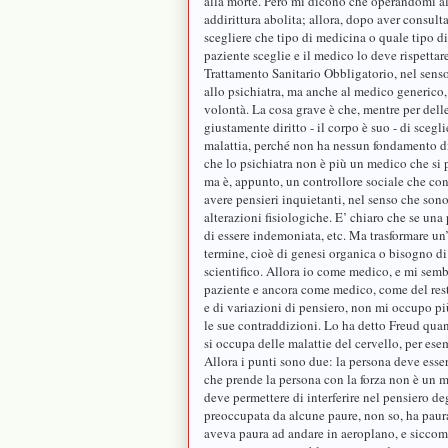
alla morte. Però mi dicono che operandomi al 
addirittura abolita; allora, dopo aver consul
scegliere che tipo di medicina o quale tipo di c
paziente sceglie e il medico lo deve rispettare
Trattamento Sanitario Obbligatorio, nel senso
allo psichiatra, ma anche al medico generico,
volontà. La cosa grave è che, mentre per delle
giustamente diritto - il corpo è suo - di sceg
malattia, perché non ha nessun fondamento di 
che lo psichiatra non è più un medico che si 
ma è, appunto, un controllore sociale che con l
avere pensieri inquietanti, nel senso che sono
alterazioni fisiologiche. E’ chiaro che se una
di essere indemoniata, etc. Ma trasformare un
termine, cioè di genesi organica o bisogno di 
scientifico. Allora io come medico, e mi semb
paziente e ancora come medico, come del rest
e di variazioni di pensiero, non mi occupo pi
le sue contraddizioni. Lo ha detto Freud quan
si occupa delle malattie del cervello, per ese
Allora i punti sono due: la persona deve essere
che prende la persona con la forza non è un m
deve permettere di interferire nel pensiero de
preoccupata da alcune paure, non so, ha paur
aveva paura ad andare in aeroplano, e siccom