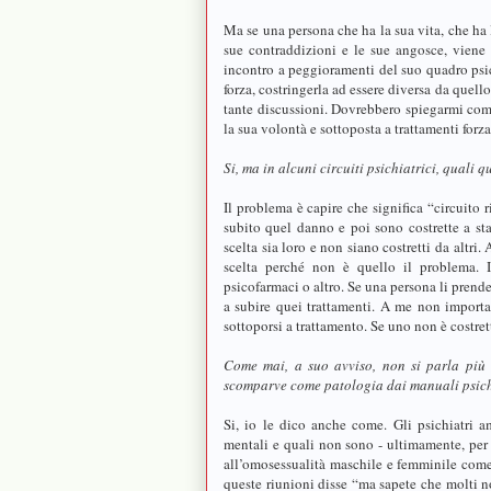
Ma se una persona che ha la sua vita, che ha l
sue contraddizioni e le sue angosce, viene 
incontro a peggioramenti del suo quadro psi
forza, costringerla ad essere diversa da quell
tante discussioni. Dovrebbero spiegarmi com
la sua volontà e sottoposta a trattamenti forza
Si, ma in alcuni circuiti psichiatrici, quali q
Il problema è capire che significa “circuito 
subito quel danno e poi sono costrette a st
scelta sia loro e non siano costretti da altr
scelta perché non è quello il problema. 
psicofarmaci o altro. Se una persona li prende
a subire quei trattamenti. A me non importa n
sottoporsi a trattamento. Se uno non è costre
Come mai, a suo avviso, non si parla più d
scomparve come patologia dai manuali psichi
Si, io le dico anche come. Gli psichiatri 
mentali e quali non sono - ultimamente, per
all’omosessualità maschile e femminile come 
queste riunioni disse “ma sapete che molti n