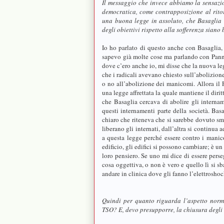
Il messaggio che invece abbiamo la sensazio
democratica, come contrapposizione al rito
una buona legge in assoluto, che Basaglia l
degli obiettivi rispetto alla sofferenza sian
Io ho parlato di questo anche con Basaglia
sapevo già molte cose ma parlando con Pann
dove c’ero anche io, mi disse che la nuova le
che i radicali avevano chiesto sull’abolizion
o no all’abolizione dei manicomi. Allora il
una legge affrettata la quale mantiene il dirit
che Basaglia cercava di abolire gli interna
questi internamenti parte della società. Ba
chiaro che riteneva che si sarebbe dovuto smet
liberano gli internati, dall’altra si continua
a questa legge perché essere contro i manic
edificio, gli edifici si possono cambiare; è un
loro pensiero. Se uno mi dice di essere perse
cosa oggettiva, o non è vero e quello lì si sb
andare in clinica dove gli fanno l’elettrosho
Quindi per quanto riguarda l’aspetto norm
TSO? E, devo presupporre, la chiusura degl