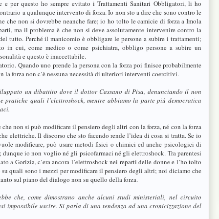
ne e per questo ho sempre evitato i Trattamenti Sanitari Obbligatori, li ho
trario a qualunque intervento di forza. Io non sto a dire che sono contro le
e che non si dovrebbe neanche fare; io ho tolto le camicie di forza a Imola
eparti, ma il problema è che non si deve assolutamente intervenire contro la
el tutto. Perché il manicomio è obbligare le persone a subire i trattamenti;
to in cui, come medico o come psichiatra, obbligo persone a subire un
sonalità e questo è inaccettabile.
gatorio. Quando uno prende la persona con la forza poi finisce probabilmente
n la forza non c’è nessuna necessità di ulteriori interventi coercitivi.
viluppato un dibattito dove il dottor Cassano di Pisa, denunciando il non
e pratiche quali l’elettroshock, mentre abbiamo la parte più democratica
aci.
he non si può modificare il pensiero degli altri con la forza, né con la forza
he elettriche. Il discorso che sto facendo rende l’idea di cosa si tratta. Se io
vuole modificare, può usare metodi fisici o chimici ed anche psicologici di
; dunque io non voglio né gli psicofarmaci né gli elettroshock. Tra parentesi
to a Gorizia, c’era ancora l’elettroshock nei reparti delle donne e l’ho tolto
su quali sono i mezzi per modificare il pensiero degli altri; noi diciamo che
ltanto sul piano del dialogo non su quello della forza.
bbe che, come dimostrano anche alcuni studi ministeriali, nel circuito
asi impossibile uscire. Si parla di una tendenza ad una cronicizzazione del