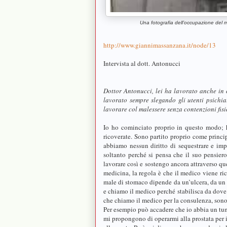
Una fotografia dell’occupazione del 
http://www.giannimassanzana.it/node/13
Intervista al dott. Antonucci
Dottor Antonucci, lei ha lavorato anche in 
lavorato sempre slegando gli utenti psichia
lavorare col malessere senza contenzioni fis
Io ho cominciato proprio in questo modo; h
ricoverate. Sono partito proprio come princi
abbiamo nessun diritto di sequestrare e imp
soltanto perché si pensa che il suo pensier
lavorare così e sostengo ancora attraverso que
medicina, la regola è che il medico viene ri
male di stomaco dipende da un’ulcera, da un t
e chiamo il medico perché stabilisca da dove 
che chiamo il medico per la consulenza, sono 
Per esempio può accadere che io abbia un tum
mi propongono di operarmi alla prostata per il