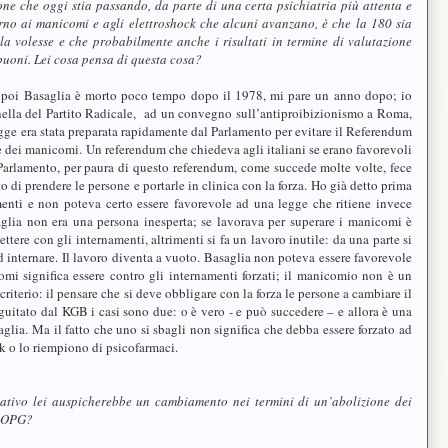
ne che oggi stia passando, da parte di una certa psichiatria più attenta e
rno ai manicomi e agli elettroshock che alcuni avanzano, è che la 180 sia
a volesse e che probabilmente anche i risultati in termine di valutazione
o buoni. Lei cosa pensa di questa cosa?
, poi Basaglia è morto poco tempo dopo il 1978, mi pare un anno dopo; io
ella del Partito Radicale, ad un convegno sull’antiproibizionismo a Roma,
gge era stata preparata rapidamente dal Parlamento per evitare il Referendum
e dei manicomi. Un referendum che chiedeva agli italiani se erano favorevoli
 Parlamento, per paura di questo referendum, come succede molte volte, fece
to di prendere le persone e portarle in clinica con la forza. Ho già detto prima
menti e non poteva certo essere favorevole ad una legge che ritiene invece
saglia non era una persona inesperta; se lavorava per superare i manicomi è
tere con gli internamenti, altrimenti si fa un lavoro inutile: da una parte si
 ad internare. Il lavoro diventa a vuoto. Basaglia non poteva essere favorevole
omi significa essere contro gli internamenti forzati; il manicomio non è un
 criterio: il pensare che si deve obbligare con la forza le persone a cambiare il
guitato dal KGB i casi sono due: o è vero - e può succedere – e allora è una
aglia. Ma il fatto che uno si sbagli non significa che debba essere forzato ad
ck o lo riempiono di psicofarmaci.
ativo lei auspicherebbe un cambiamento nei termini di un’abolizione dei
i OPG?