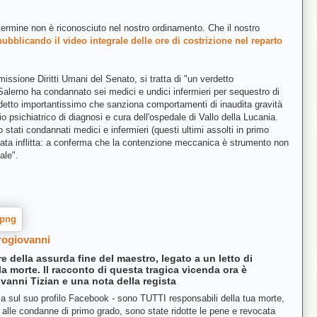
 termine non è riconosciuto nel nostro ordinamento. Che il nostro
pubblicando il video integrale delle ore di costrizione nel reparto
issione Diritti Umani del Senato, si tratta di "un verdetto
Salerno ha condannato sei medici e undici infermieri per sequestro di
verdetto importantissimo che sanziona comportamenti di inaudita gravità
o psichiatrico di diagnosi e cura dell'ospedale di Vallo della Lucania.
 stati condannati medici e infermieri (questi ultimi assolti in primo
tata inflitta: a conferma che la contenzione meccanica è strumento non
ale".
trogiovanni
 della assurda fine del maestro, legato a un letto di
la morte. Il racconto di questa tragica vicenda ora è
ovanni Tizian e una nota della regista
ia sul suo profilo Facebook - sono TUTTI responsabili della tua morte,
o alle condanne di primo grado, sono state ridotte le pene e revocata