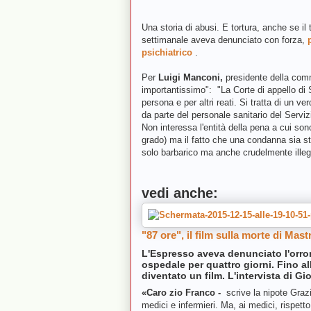
Una storia di abusi. E tortura, anche se il
settimanale aveva denunciato con forza,
psichiatrico
.
Per
Luigi Manconi,
presidente della comm
importantissimo": "La Corte di appello di 
persona e per altri reati. Si tratta di un 
da parte del personale sanitario del Servizi
Non interessa l'entità della pena a cui sono
grado) ma il fatto che una condanna sia s
solo barbarico ma anche crudelmente illeg
vedi anche:
"87 ore", il film sulla morte di Mas
L'Espresso aveva denunciato l'orrore
ospedale per quattro giorni. Fino al
diventato un film. L'intervista di Gi
«Caro zio Franco -
scrive la nipote Graz
medici e infermieri. Ma, ai medici, rispett