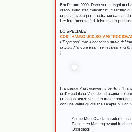
Era l'estate 2009. Dopo sette lunghi anni d
grado, sono stati condannati, ciascuno di
di pena invece per i medici condannati dal 
Per loro l'accusa è di falso in atto pubblic
LO SPECIALE
COSI' HANNO UCCISO MASTROGIOVA
L'Espresso', con il consenso attivo dei fami
di Luigi Manconi trasmise in streaming l'in
)
Francesco Mastrogiovanni, per tutti “Fran
dell'ospedale di Vallo della Lucania. 87 or
un bagno senza vestiti in mare cantando s
con una verità giudiziaria sempre più vicina 
Anche Moni Ovadia ha aderito all
Francesco Mastrogiovanni le altre p
Obbligatori