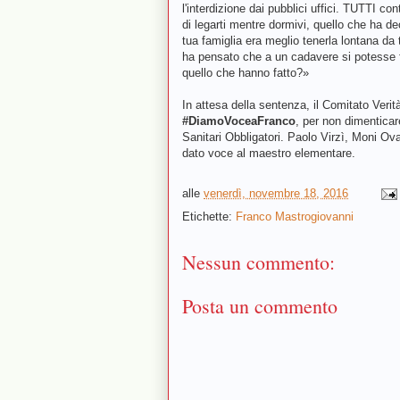
l'interdizione dai pubblici uffici. TUTTI c
di legarti mentre dormivi, quello che ha d
tua famiglia era meglio tenerla lontana da 
ha pensato che a un cadavere si potesse f
quello che hanno fatto?»
In attesa della sentenza, il Comitato Veri
#DiamoVoceaFranco
, per non dimenticar
Sanitari Obbligatori. Paolo Virzì, Moni Ov
dato voce al maestro elementare.
alle
venerdì, novembre 18, 2016
Etichette:
Franco Mastrogiovanni
Nessun commento:
Posta un commento