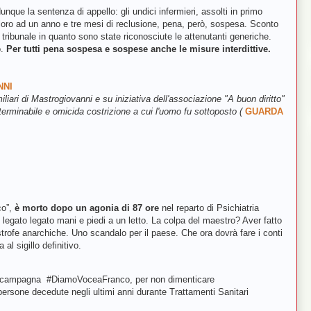
unque la sentenza di appello: gli undici infermieri, assolti in primo
 loro ad un anno e tre mesi di reclusione, pena, però, sospesa. Sconto
tribunale in quanto sono state riconosciute le attenutanti generiche.
o.
Per tutti pena sospesa e sospese anche le misure interdittive.
NNI
liari di Mastrogiovanni e su iniziativa dell'associazione "A buon diritto"
terminabile e omicida costrizione a cui l'uomo fu sottoposto (
GUARDA
co”,
è morto dopo un agonia di 87 ore
nel reparto di Psichiatria
e legato legato mani e piedi a un letto. La colpa del maestro? Aver fatto
trofe anarchiche. Uno scandalo per il paese. Che ora dovrà fare i conti
al sigillo definitivo.
a campagna #DiamoVoceaFranco, per non dimenticare
ersone decedute negli ultimi anni durante Trattamenti Sanitari