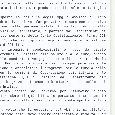
ne inviate nelle rems: si moltiplicano i posti in
malati di mente, riproducendo all’infinito la logica
sposto la chiusura degli opg e avviato il loro
bbiettivo chiaro: far prevalere misure non detentive
ione delle persone malate di mente, con progetti
rvizi nel territorio, a partire dai Dipartimenti di
 due sentenze della Corte Costituzionale, la n. 253
04, che si ispirano esplicitamente alla Riforma
ù difficile.
 ha intenzioni condivisibili e nasce da giuste
detenuti il diritto alla salute e alle cure, troppo
lle condizioni vergognose di molte carceri. Ma la
a. Non ci sono scorciatoie, bisogna potenziare le
zione e organizzare i programmi per la tutela della
con le sezioni di Osservazione psichiatrica e le
hiatriche. Qui il ritardo del Dipartimento per
aria è grave. Il caso più clamoroso è quello dei
o Emilia.
vento deciso del governo per rimuovere quanto
riprendere il già difficile percorso di superamento
usura di quelli rimasti aperti: Montelupo Fiorentino
na volta che la questione del «binario parallelo»,
 stesse rems, deve essere affrontata e risolta. Per