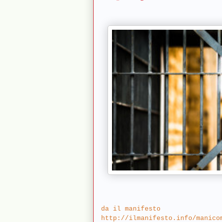
da il manifesto
http://ilmanifesto.info/manico