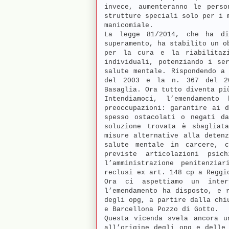
invece, aumenteranno le perso
strutture speciali solo per i 
manicomiale.
La legge 81/2014, che ha di
superamento, ha stabilito un o
per la cura e la riabilitaz
individuali, potenziando i se
salute mentale. Rispondendo a
del 2003 e la n. 367 del 20
Basaglia. Ora tutto diventa pi
Intendiamoci, l’emendamento
preoccupazioni: garantire ai 
spesso ostacolati o negati da
soluzione trovata è sbagliat
misure alternative alla deten
salute mentale in carcere, 
previste articolazioni psic
l’amministrazione penitenzi
reclusi ex art. 148 cp a Reggi
Ora ci aspettiamo un inter
l’emendamento ha disposto, e 
degli opg, a partire dalla chi
e Barcellona Pozzo di Gotto.
Questa vicenda svela ancora u
all’origine degli opg e delle