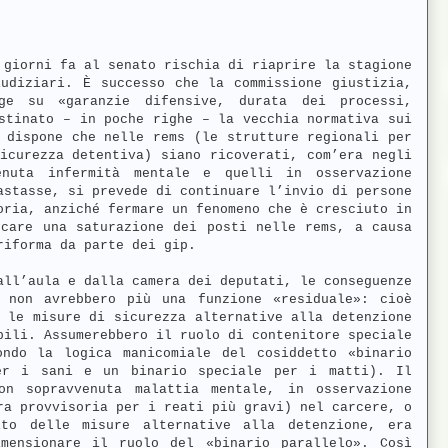
 giorni fa al senato rischia di riaprire la stagione
iudiziari. È successo che la commissione giustizia,
ge su «garanzie difensive, durata dei processi,
stinato – in poche righe – la vecchia normativa sui
 dispone che nelle rems (le strutture regionali per
icurezza detentiva) siano ricoverati, com’era negli
enuta infermità mentale e quelli in osservazione
astasse, si prevede di continuare l’invio di persone
oria, anziché fermare un fenomeno che è cresciuto in
ocare una saturazione dei posti nelle rems, a causa
riforma da parte dei gip.
all’aula e dalla camera dei deputati, le conseguenze
 non avrebbero più una funzione «residuale»: cioè
 le misure di sicurezza alternative alla detenzione
bili. Assumerebbero il ruolo di contenitore speciale
ndo la logica manicomiale del cosiddetto «binario
er i sani e un binario speciale per i matti). Il
on sopravvenuta malattia mentale, in osservazione
ra provvisoria per i reati più gravi) nel carcere, o
ito delle misure alternative alla detenzione, era
mensionare il ruolo del «binario parallelo». Così