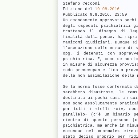
Stefano Cecconi
Edizione del
10.08.2016
Pubblicato
9.8.2016, 23:59
Un emendamento approvato pochi
degli ospedali psichiatrici g
trattando il disegno di leg
finalità della pena», ha ripri
manicomi giudiziari. Dunque si
l’esecuzione delle misure di s
opg, i detenuti con sopravv
psichiatrica. E, come se non b
in misure di sicurezza provvis
modo preoccupante fino a prov
della non assimilazione della 
Se la norma fosse confermata d
sarebbero disastrose, le rems
destinata ai pochi casi in cui
non sono assolutamente pratica
per tutti i «folli rei», seco
parallelo» (c’è un binario p
rientro di queste persone (c
psichiatrica, ma anche in misu
comunque nel «normale» circu
stato deciso proprio per ridi