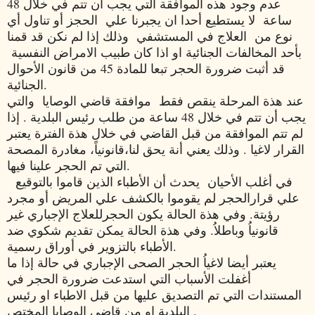
عدم وجود هذه الموافقة التي يجب ان تتم في خلال 48
ساعة لا يستطيع أحدا ان يجبرنا علي الحجز أو تناول أي
نوع من العلاج في المستشفي وذلك إذا لم نكن قد قمنا
بأحد المخالفات الجنائية او اذا كان طبيب الامراض النفسية
قد أثبت ضرورة الحجر تبعا للمادة 45 من قانون الأحوال
الجنائية.
عند هذة المرحلة ينقص فقط موافقة قاضي الوصايا والتي
يجب أن تتم في خلال 48 ساعة من طلب رئيس البلدية . إذا
لم تتم الموافقة من قبل القاضي في خلال هذة الفترة يعتبر
القرار لاغيا . وذلك يعني أنة يحق لنا،قانونياً، مغادرة المصحة
التي تم الحجر علينا فيها.
في أغلب الأحيان يحدث أن الأطباء الذين قاموا بالتوقيع
علي قرارالحجر لم يقوموا بالكشف علي المريض أو مجرد
رؤيتة. وفي هذة الحالة يكون الحجرللعلاج الإجباري غير
قانونياُ وباطلاُ. وفي هذة الحالة يمكن تقديم شكوي ضد
الأطباء بالتزوير في أوراق رسمية.
يعتبر أيضا لاغياُ الحجر الصحى الإجباري في حالة إذا ما
أغفلت الأسباب التي استدعت ضرورة الحجر في
المستندات التي تم التصديق عليها من قبل الاطباء او رئيس
البلدية او من قاضي الوصايا المختص .