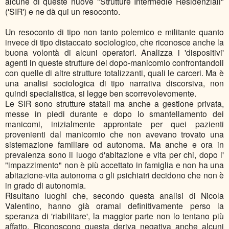
alcune di queste nuove "Strutture Intermedie Residenziali"
('SIR') e ne dà qui un resoconto.
Un resoconto di tipo non tanto polemico e militante quanto
invece di tipo distaccato sociologico, che riconosce anche la
buona volontà di alcuni operatori. Analizza i 'dispositivi'
agenti in queste strutture del dopo-manicomio confrontandoli
con quelle di altre strutture totalizzanti, quali le carceri. Ma è
una analisi sociologica di tipo narrativa discorsiva, non
quindi specialistica, si legge ben scorrevolevomente.
Le SIR sono strutture statali ma anche a gestione privata,
messe in piedi durante e dopo lo smantellamento dei
manicomi, inizialmente approntate per quei pazienti
provenienti dal manicomio che non avevano trovato una
sistemazione familiare od autonoma. Ma anche e ora in
prevalenza sono il luogo d'abitazione e vita per chi, dopo l'
"impazzimento" non è più accettato in famiglia e non ha una
abitazione-vita autonoma o gli psichiatri decidono che non è
in grado di autonomia.
Risultano luoghi che, secondo questa analisi di Nicola
Valentino, hanno già oramai definitivamente perso la
speranza di 'riabilitare', la maggior parte non lo tentano più
affatto. Riconoscono questa deriva negativa anche alcuni