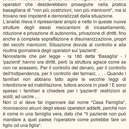
operatori che desiderebbero proseguire nella pratica
basagliana di "non più costrizioni, non più manicomi", ma si
trovano resi impotenti e demoralizzati dalla situazione.
L'analisi rileva il ripresentarsi ampio e netto in queste nuove
strutture degli stessi meccanismi di incasellamento,
riduzione e privazione di autonomia, privazione di diritti, fino
anche a completa sopraffazione e disumanizzazione, propri
dei vecchi manicomi. Situazione dovuta al controllo e alla
routine giornaliera degli operatori sui 'pazienti'.
Nonostante che per legge - la 180 detta 'Basaglia' - i
'pazienti' hanno ora diritti, però la struttura agisce come se
non ne avessero. Per il controllo del denaro, per il controllo
dell'indipendenza, per il controllo dei farmaci, .. . - Quando i
familiari non abbiano fatto agire le vecchie leggi di
interdizione ed inabilitazione, tuttora ancora in piedi ! E sono
spesso i familiari a chiedere per i 'pazienti' restrizioni ai
soldi, ad uscire .. .
Non ci si deve far ingannare dal nome "Casa Famiglia",
riconoscono alcuni degli stessi operatori addetti, perché non
è come in una famiglia vera, dato che "il paziente non può
mandare a quel paese l'operatore come potrebbe fare un
figlio od una figlia".