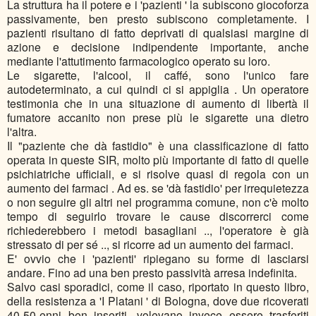
La struttura ha il potere e i 'pazienti ' la subiscono giocoforza
passivamente, ben presto subiscono completamente. I
pazienti risultano di fatto deprivati di qualsiasi margine di
azione e decisione indipendente importante, anche
mediante l'attutimento farmacologico operato su loro.
Le sigarette, l'alcool, il caffé, sono l'unico fare
autodeterminato, a cui quindi ci si appiglia . Un operatore
testimonia che in una situazione di aumento di libertà il
fumatore accanito non prese più le sigarette una dietro
l'altra.
Il "paziente che dà fastidio" è una classificazione di fatto
operata in queste SIR, molto più importante di fatto di quelle
psichiatriche ufficiali, e si risolve quasi di regola con un
aumento dei farmaci . Ad es. se 'dà fastidio' per irrequietezza
o non seguire gli altri nel programma comune, non c'è molto
tempo di seguirlo trovare le cause discorrerci come
richiederebbero i metodi basagliani .., l'operatore è già
stressato di per sé .., si ricorre ad un aumento dei farmaci.
E' ovvio che i 'pazienti' ripiegano su forme di lasciarsi
andare. Fino ad una ben presto passività arresa indefinita.
Salvo casi sporadici, come il caso, riportato in questo libro,
della resistenza a 'I Platani ' di Bologna, dove due ricoverati
40-50-enni ben inseriti, volevano invece essere trasferiti