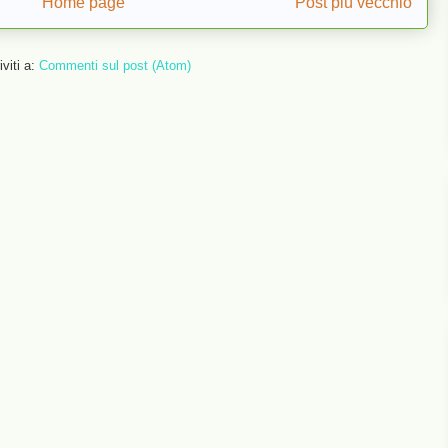
Home page
Post più vecchio
iviti a:
Commenti sul post (Atom)