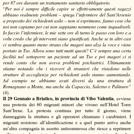
per 87 ore durante un trattamento sanitario obbligatorio.
“
Per noi è sempre difficile capire se effettivamente questi ragazzi
abbiano realmente problemi – spiega l’infermiere del Sant’Arsenio
a proposito dei richiedenti asilo – non si esprimono, fanno cose che
noi non capiamo per cui non sappiamo nemmeno come inquadrarli.
Io faccio l’infermiere, le mie sette ore di turno le passo con loro e a
volte credo che gli interventi siano giustificati. Anche se in altri casi
ci sembra quanto meno strano che magari uno alza la voce e viene
portato in Tso. Allora sono tutti matti questi? C’è sempre una certa
facilità nel sottoporre un paziente ad un Tso e poi magari ci si
rende conto che non aveva problemi psichiatrici. Ultimamente
stiamo notando che i ricoveri di stranieri che risiedono nelle
strutture di accoglienza per richiedenti asilo stanno aumentando.
Ad esempio ne abbiamo avuti diversi da una struttura di
Romagnano a Monte, ma anche da Capaccio, Salerno e Palinuro”
(4)
.
Il 29 Gennaio a Briatico, in provincia di Vibo Valentia
, avviene
una protesta dei 60 migranti minori che vivono nell’Hotel Torre
Sant’Irene. La protesta continua per tutto il giorno, viene
danneggiata la struttura e gli operatori chiamano i carabinieri. I
migranti resistono all’identificazione e a quel punto arriva anche
un’altra compagnia in assetto antisommossa che riesce a reprimere