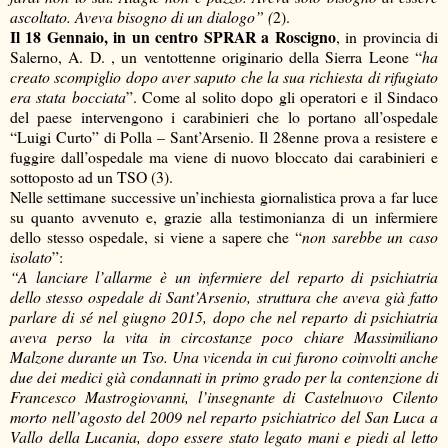
ascoltato. Aveva bisogno di un dialogo” (
2).
Il 18 Gennaio, in un centro SPRAR a Roscigno
, in provincia di
Salerno, A. D. , un ventottenne originario della Sierra Leone “
ha
creato scompiglio dopo aver saputo che la sua richiesta di rifugiato
era stata bocciata
”. Come al solito dopo gli operatori e il Sindaco
del paese intervengono i carabinieri che lo portano all’ospedale
“Luigi Curto” di Polla – Sant’Arsenio. Il 28enne prova a resistere e
fuggire dall’ospedale ma viene di nuovo bloccato dai carabinieri e
sottoposto ad un TSO (3).
Nelle settimane successive un’inchiesta giornalistica prova a far luce
su quanto avvenuto e, grazie alla testimonianza di un infermiere
dello stesso ospedale, si viene a sapere che “
non sarebbe un caso
isolato
”:
“A lanciare l’allarme è un infermiere del reparto di psichiatria
dello stesso ospedale di Sant’Arsenio, struttura che aveva già fatto
parlare di sé nel giugno 2015, dopo che nel reparto di psichiatria
aveva perso la vita in circostanze poco chiare Massimiliano
Malzone durante un Tso. Una vicenda in cui furono coinvolti anche
due dei medici già condannati in primo grado per la contenzione di
Francesco Mastrogiovanni, l’insegnante di Castelnuovo Cilento
morto nell’agosto del 2009 nel reparto psichiatrico del San Luca a
Vallo della Lucania, dopo essere stato legato mani e piedi al letto