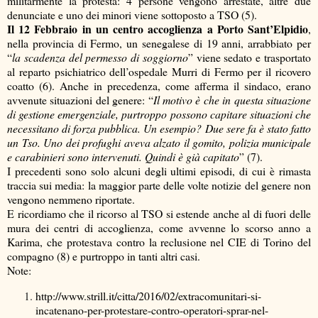
militarmente la protesta: 4 persone vengono arrestate, altre due
denunciate e uno dei minori viene sottoposto a TSO (5).
Il 12 Febbraio in un centro accoglienza a Porto Sant’Elpidio
,
nella provincia di Fermo, un senegalese di 19 anni, arrabbiato per
“
la scadenza del permesso di soggiorno
” viene sedato e trasportato
al reparto psichiatrico dell’ospedale Murri di Fermo per il ricovero
coatto (6). Anche in precedenza, come afferma il sindaco, erano
avvenute situazioni del genere: “
Il motivo è che in questa situazione
di gestione emergenziale, purtroppo possono capitare situazioni che
necessitano di forza pubblica. Un esempio? Due sere fa è stato fatto
un Tso. Uno dei profughi aveva alzato il gomito, polizia municipale
e carabinieri sono intervenuti. Quindi è già capitato
” (7).
I precedenti sono solo alcuni degli ultimi episodi, di cui è rimasta
traccia sui media: la maggior parte delle volte notizie del genere non
vengono nemmeno riportate.
E ricordiamo che il ricorso al TSO si estende anche al di fuori delle
mura dei centri di accoglienza, come avvenne lo scorso anno a
Karima, che protestava contro la reclusione nel CIE di Torino del
compagno (8) e purtroppo in tanti altri casi.
Note:
http://www.strill.it/citta/2016/02/extracomunitari-si-
incatenano-per-protestare-contro-operatori-sprar-nel-