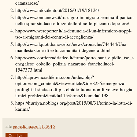
catanzarese/
http://www.infocilento.it/2016/01/19/18124/
http://www.ondanews.it/roscigno-immigrato-semina-il-panico-
nello-sprar-sindaco-e-forze-dellordine-lo-placano-dopo-ore/
http://www.wereporter.it/la-denuncia-di-un-infermiere-troppi-
tso-ai-migranti-dei-centri-di-accoglienza/
http://www.ilquotidianoweb.it/news/cronache/744444/Una-
manifestazione-di-extracomunitari-degenera-.html
http://www.corriereadriatico.it/fermo/porto_sant_elpidio_tso_s
enegalese_coltello_polizia_nazareno_franchellucci-
1547373.html
http://laprovinciadifermo.com/index.php?
option=com_content&view=article&id=8235:emergenza-
profughi-il-sindaco-di-p-s-elpidio-tuona-non-li-volevo-ho-gia-
i-miei-problemi&catid=115:fermo&Itemid=1198
https://hurriya.noblogs.org/post/2015/08/31/torino-la-lotta-di-
karima/
alle
giovedì, marzo 31, 2016
Condividi