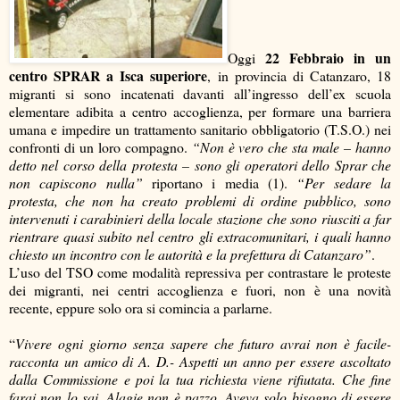
22 Febbraio in un
Oggi
centro SPRAR a Isca superiore
, in provincia di Catanzaro, 18
migranti si sono incatenati davanti all’ingresso dell’ex scuola
elementare adibita a centro accoglienza, per formare una barriera
umana e impedire un trattamento sanitario obbligatorio (T.S.O.) nei
confronti di un loro compagno.
“Non è vero che sta male – hanno
detto nel corso della protesta – sono gli operatori dello Sprar che
non capiscono nulla”
riportano i media (1).
“Per sedare la
protesta, che non ha creato problemi di ordine pubblico, sono
intervenuti i carabinieri della locale stazione che sono riusciti a far
rientrare quasi subito nel centro gli extracomunitari, i quali hanno
chiesto un incontro con le autorità e la prefettura di Catanzaro”
.
L’uso del TSO come modalità repressiva per contrastare le proteste
dei migranti, nei centri accoglienza e fuori, non è una novità
recente, eppure solo ora si comincia a parlarne.
“
Vivere ogni giorno senza sapere che futuro avrai non è facile-
racconta un amico di A. D.- Aspetti un anno per essere ascoltato
dalla Commissione e poi la tua richiesta viene rifiutata. Che fine
farai non lo sai. Alagie non è pazzo. Aveva solo bisogno di essere